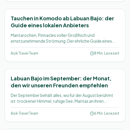
Tauchen in Komodo ab Labuan Bajo: der
Guide eines lokalen Anbieters
Mantarochen, Pinnacles voller Großfisch und
ernstzunehmende Strömung. Der ehrliche Guide eines
Anbieters aus Labuan Bajo zum Tauchen im Komodo-
Nationalpark, von Tauchplätzen über Jahreszeiten bis zu
Asik Travel Team
8 Min. Lesezeit
Schnorchlern.
Labuan Bajo im September: der Monat,
den wir unseren Freunden empfehlen
Der September behält alles, wofür der August berühmt
ist: trockener Himmel, ruhige See, Mantas an ihren
Putzerstationen. Weg sind der Andrang und rund 25%
vom Preis. Hier die ehrliche Einordnung.
Asik Travel Team
6 Min. Lesezeit