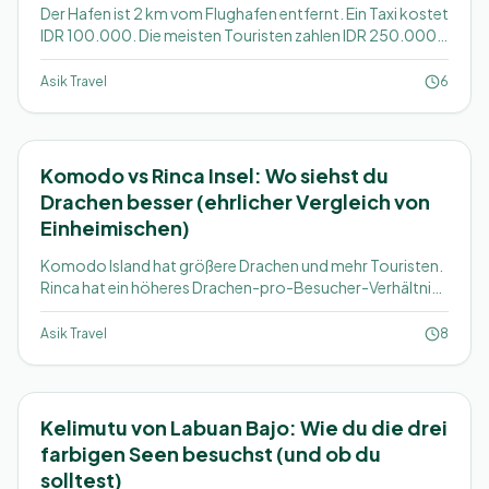
Der Hafen ist 2 km vom Flughafen entfernt. Ein Taxi kostet
IDR 100.000. Die meisten Touristen zahlen IDR 250.000
oder mehr. Hier ist, was zu tun ist.
Asik Travel
6
Komodo vs Rinca Insel: Wo siehst du
Drachen besser (ehrlicher Vergleich von
Einheimischen)
Komodo Island hat größere Drachen und mehr Touristen.
Rinca hat ein höheres Drachen-pro-Besucher-Verhältnis
und kürzere Ranger-Wanderungen. Die meisten
Tagestouren besuchen nur einen. So wählst du.
Asik Travel
8
Kelimutu von Labuan Bajo: Wie du die drei
farbigen Seen besuchst (und ob du
solltest)