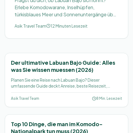
Fragst du dich, ob Labuan Bajo sich lohnt?
Erlebe Komodowarane, Inselhüpfen,
türkisblaues Meer und Sonnenuntergänge über
Indonesiens spektakularem Komodo
Asik Travel Team
12 Minuten Lesezeit
Nationalpark.
Der ultimative Labuan Bajo Guide: Alles
was Sie wissen muessen (2026)
Planen Sie eine Reise nach Labuan Bajo? Dieser
umfassende Guide deckt Anreise, beste Reisezeit,
Packliste, Budget-Tipps, kulturelle Etikette und Insider-
Ratschlaege von lokalen Guides ab.
Asik Travel Team
8 Min. Lesezeit
Top 10 Dinge, die man im Komodo-
Nationalpark tun muss (2026)