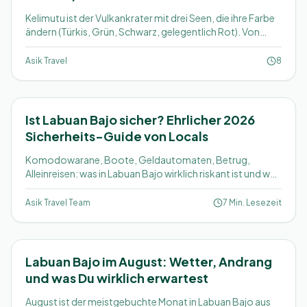
Kelimutu ist der Vulkankrater mit drei Seen, die ihre Farbe
ändern (Türkis, Grün, Schwarz, gelegentlich Rot). Von
Labuan Bajo aus ein ernsthaftes Unterfangen: 10-12
Stunden Fahrt pro Richtung, plus Übernachtung für
Asik Travel
8
Sonnenaufgang. Ob es sich lohnt.
Ist Labuan Bajo sicher? Ehrlicher 2026
Sicherheits-Guide von Locals
Komodowarane, Boote, Geldautomaten, Betrug,
Alleinreisen: was in Labuan Bajo wirklich riskant ist und was
übertrieben wird. Klartext von Locals.
Asik Travel Team
7 Min. Lesezeit
Labuan Bajo im August: Wetter, Andrang
und was Du wirklich erwartest
August ist der meistgebuchte Monat in Labuan Bajo aus