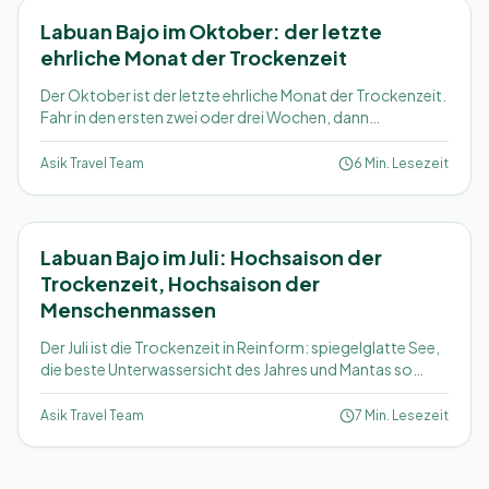
Labuan Bajo im Oktober: der letzte
ehrliche Monat der Trockenzeit
Der Oktober ist der letzte ehrliche Monat der Trockenzeit.
Fahr in den ersten zwei oder drei Wochen, dann
bekommst du fast September-Bedingungen für weniger
Geld und mit weniger Leuten. Hier die ehrliche Einordnung.
Asik Travel Team
6 Min. Lesezeit
Labuan Bajo im Juli: Hochsaison der
Trockenzeit, Hochsaison der
Menschenmassen
Der Juli ist die Trockenzeit in Reinform: spiegelglatte See,
die beste Unterwassersicht des Jahres und Mantas so
verlässlich wie nie. Zusammen mit dem August ist er auch
der vollste und teuerste Monat. Buch früh oder weich auf
Asik Travel Team
7 Min. Lesezeit
den September aus.