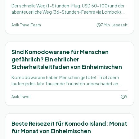
Der schnelle Weg (1-Stunden-Flug, USD 50-100) und der
abenteuerliche Weg (36-Stunden-Faehre via Lombok).
Fahrplaene, Preise, Fluggesellschaften und welchen Flug
Sie tatsaechlich buchen sollten.
Asik Travel Team
7 Min. Lesezeit
Sind Komodowarane für Menschen
gefährlich? Ein ehrlicher
Sicherheitsleitfaden von Einheimischen
Komodowarane haben Menschen getötet. Trotzdem
laufen jedes Jahr Tausende Touristen unbeschadet an
ihnen vorbei. Was wirklich passiert, und die
Sicherheitsregeln unserer Ranger.
Asik Travel
9
Beste Reisezeit für Komodo Island: Monat
für Monat von Einheimischen