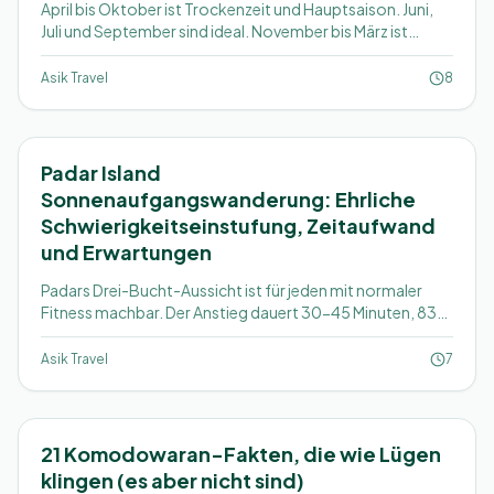
April bis Oktober ist Trockenzeit und Hauptsaison. Juni,
Juli und September sind ideal. November bis März ist
ruhiger, aber das Meer ist rauer. Was jeder Monat wirklich
bringt.
Asik Travel
8
Padar Island
Sonnenaufgangswanderung: Ehrliche
Schwierigkeitseinstufung, Zeitaufwand
und Erwartungen
Padars Drei-Bucht-Aussicht ist für jeden mit normaler
Fitness machbar. Der Anstieg dauert 30-45 Minuten, 838
Stufen (wir haben gezählt), und der Holzsteg oben ist das,
woran sich die meisten erinnern.
Asik Travel
7
21 Komodowaran-Fakten, die wie Lügen
klingen (es aber nicht sind)