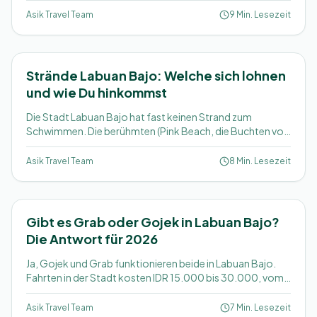
Sonnenuntergangshügel, einen Nachtmarkt mit gegrillten
Asik Travel Team
9 Min. Lesezeit
Meeresfrüchten, Wasserfälle und Strände. Hier sind 11
Dinge, die Deine Zeit wert sind, mit echten Preisen.
Strände Labuan Bajo: Welche sich lohnen
und wie Du hinkommst
Die Stadt Labuan Bajo hat fast keinen Strand zum
Schwimmen. Die berühmten (Pink Beach, die Buchten von
Padar, Taka Makassar, die Inselstrände) erreichst Du per
Boot im Nationalpark. Hier steht, welche Deinen Tag wert
Asik Travel Team
8 Min. Lesezeit
sind und wie Du zu jedem kommst.
Gibt es Grab oder Gojek in Labuan Bajo?
Die Antwort für 2026
Ja, Gojek und Grab funktionieren beide in Labuan Bajo.
Fahrten in der Stadt kosten IDR 15.000 bis 30.000, vom
Flughafen zahlst Du IDR 30.000 bis 50.000. Hier steht,
welche App Du installieren solltest, wie Du bezahlst und
Asik Travel Team
7 Min. Lesezeit