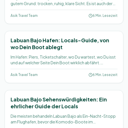
gutem Grund: trocken, ruhig, klare Sicht. Es ist auch der
vollste und teuerste Monat. Was das wirklich für Deine
Reise heißt.
Asik Travel Team
6 Min. Lesezeit
Labuan Bajo Hafen: Locals-Guide, von
wo Dein Boot ablegt
Im Hafen: Piers, Ticketschalter, wo Du wartest, wo Du isst
und auf welcher Seite Dein Boot wirklich abfährt.
Praktische Tipps von Leuten, die jeden Tag dort sind.
Asik Travel Team
6 Min. Lesezeit
Labuan Bajo Sehenswürdigkeiten: Ein
ehrlicher Guide der Locals
Die meisten behandeln Labuan Bajo als Ein-Nacht-Stopp
am Flughafen, bevor die Komodo-Boote im
Morgengrauen ablegen. Die Stadt bietet mehr: Höhlen,