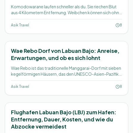
Komodowarane laufen schneller als du. Sie riechen Blut
aus 4 Kilometern Entfernung. Weibchen können sich ohne
Männchen fortpflanzen. Das ist nur der Anfang.
Asik Travel
8
Wae Rebo Dorf von Labuan Bajo: Anreise,
Erwartungen, und ob es sich lohnt
Wae Rebo ist das traditionelle Manggarai-Dorf mit sieben
kegelförmigen Häusern, das den UNESCO-Asien-Pazifik-
Kulturpreis erhielt. Von Labuan Bajo aus sind es vier
Stunden Fahrt plus drei Stunden Bergaufstieg. Was die
Asik Travel
8
Reise wirklich bedeutet.
Flughafen Labuan Bajo (LBJ) zum Hafen:
Entfernung, Dauer, Kosten, und wie du
Abzocke vermeidest