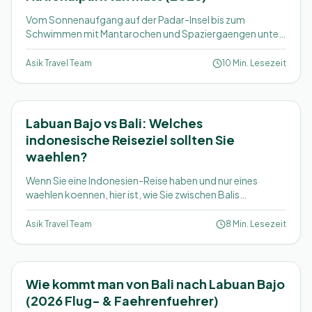
Vom Sonnenaufgang auf der Padar-Insel bis zum
Schwimmen mit Mantarochen und Spaziergaengen unter
Komodowaranen, hier sind die 10 besten Erlebnisse, die
im Komodo-Nationalpark auf Sie warten.
Asik Travel Team
10 Min. Lesezeit
Labuan Bajo vs Bali: Welches
indonesische Reiseziel sollten Sie
waehlen?
Wenn Sie eine Indonesien-Reise haben und nur eines
waehlen koennen, hier ist, wie Sie zwischen Balis
Straenden+Kultur+Nachtleben und Labuan Bajos
Drachen+Tauchen+wilden Inseln entscheiden.
Asik Travel Team
8 Min. Lesezeit
Wie kommt man von Bali nach Labuan Bajo
(2026 Flug- & Faehrenfuehrer)