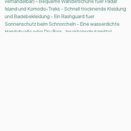
verhandelbar) - Bequeme Wanderschuhe fuer Padar
Island und Komodo-Treks - Schnell trocknende Kleidung
und Badebekleidung - Ein Rashguard fuer
Sonnenschutz beim Schnorcheln - Eine wasserdichte
Handyhuelle oder Dry Bag - Insektenschutzmittel
(abends kann es viele Muecken geben) - Eine leichte
Regenjacke (auch in der Trockenzeit) - Bargeld in
indonesischen Rupiah (viele Orte akzeptieren keine
Karten)
Finde die passende Tour
Nur ein Tag Zeit
Padar, Pink Beach, Warane und Manta Point
per Speedboot, zurück vor dem Abendessen.
Komodo Tagestour: Speedboot zu 6 Top-