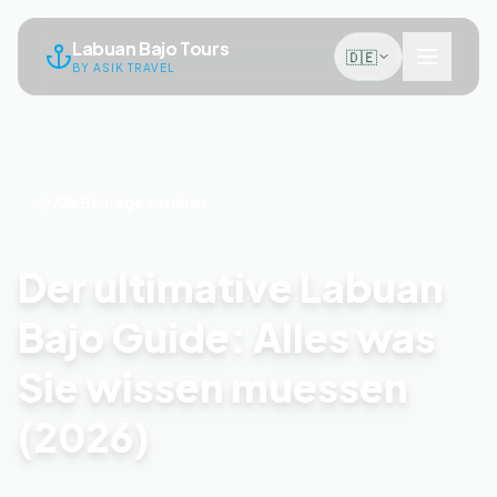
Labuan Bajo Tours
🇩🇪
BY ASIK TRAVEL
Alle Beiträge ansehen
Der ultimative Labuan
Bajo Guide: Alles was
Sie wissen muessen
(2026)