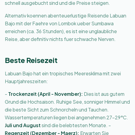
schnell ausgebucht sind und die Preise steigen.
Alternativ koennen abenteuerlustige Reisende Labuan
Bajo mit der Faehre von Lombok ueber Sumbawa
erreichen (ca. 36 Stunden), es ist eine unglaubliche
Reise, aber definitiv nichts fuer schwache Nerven.
Beste Reisezeit
Labuan Bajo hat ein tropisches Meeresklima mit zwei
Hauptjahreszeiten:
-
Trockenzeit (April - November):
Dies ist aus gutem
Grund die Hochsaison. Ruhige See, sonniger Himmel und
die beste Sicht zum Schnorcheln und Tauchen.
Wassertemperaturen liegen bei angenehmen 27-29°C.
Juli und August
sind die belebtesten Monate. -
Regenzeit (Dezember - Maerz):
Erwarten Sie