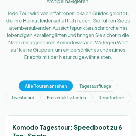
Archipel navigieren.
Jede Tour wird von erfahrenen lokalen Guides geleitet,
die ihre Heimat leidenschaftlich lieben. Sie führen Sie zu
atemberaubenden Aussichtspunkten, schnorcheln in
lebendigen Korallengärten und bringen Sie sicher in die
Nähe der legendären Komodowarane. Wir legen Wert
auf kleine Gruppen, um ein persönliches und intimes
Erlebnis mit der Natur zu gewährleisten.
Alle Touren ansehen
Tagesausfluege
Liveaboard
Freizeitaktivitaeten
Reisefuehrer
1 Tag
Empfohlen
Komodo Tagestour: Speedboot zu 6
Top-Spots