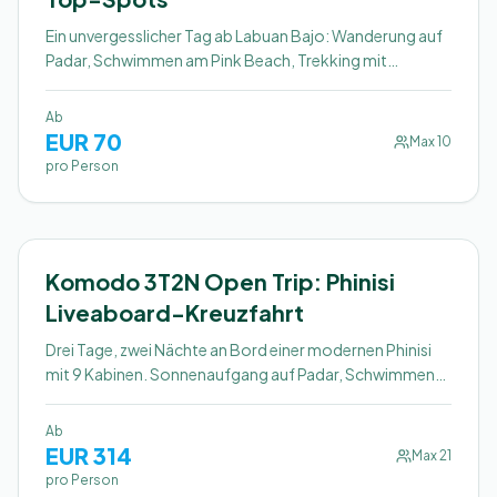
Ein unvergesslicher Tag ab Labuan Bajo: Wanderung auf
Padar, Schwimmen am Pink Beach, Trekking mit
Komodowaranen, Sandbank Taka Makasar,
Schnorcheln mit Mantarochen am Manta Point und
Ab
Abschluss in der Turtle Bay.
EUR
70
Max
10
pro Person
3 Tage / 2 Nächte
Empfohlen
Komodo 3T2N Open Trip: Phinisi
Liveaboard-Kreuzfahrt
Drei Tage, zwei Nächte an Bord einer modernen Phinisi
mit 9 Kabinen. Sonnenaufgang auf Padar, Schwimmen
mit Mantas, Drachen auf der Komodo-Insel und der
Flughund-Sonnenuntergang am Kalong.
Ab
EUR
314
Max
21
pro Person