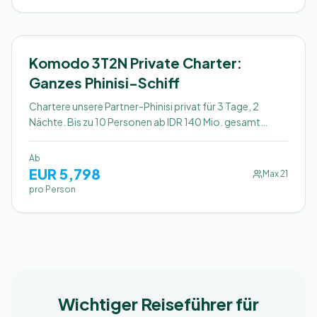
3 Tage / 2 Nächte (oder 2T1N)
Empfohlen
Komodo 3T2N Private Charter:
Ganzes Phinisi-Schiff
Chartere unsere Partner-Phinisi privat für 3 Tage, 2
Nächte. Bis zu 10 Personen ab IDR 140 Mio. gesamt
(unter IDR 14 Mio. pro Person). Dein Programm, deine
Crew, dein Schiff. Keine Fremden.
Ab
EUR
5,798
Max
21
pro Person
Wichtiger Reiseführer für