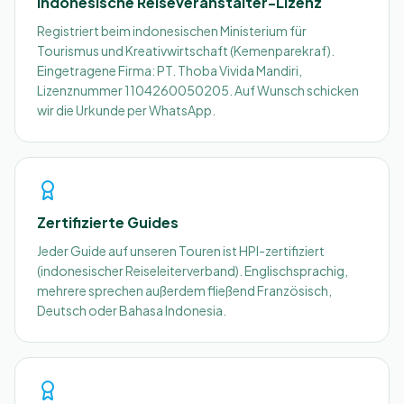
Indonesische Reiseveranstalter-Lizenz
Registriert beim indonesischen Ministerium für
Tourismus und Kreativwirtschaft (Kemenparekraf).
Eingetragene Firma: PT. Thoba Vivida Mandiri,
Lizenznummer 1104260050205. Auf Wunsch schicken
wir die Urkunde per WhatsApp.
Zertifizierte Guides
Jeder Guide auf unseren Touren ist HPI-zertifiziert
(indonesischer Reiseleiterverband). Englischsprachig,
mehrere sprechen außerdem fließend Französisch,
Deutsch oder Bahasa Indonesia.