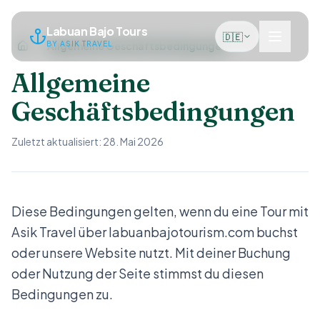
Labuan Bajo Tours
🇩🇪
BY ASIK TRAVEL
Allgemeine Geschäftsbedingungen
Allgemeine
Geschäftsbedingungen
Zuletzt aktualisiert: 28. Mai 2026
Diese Bedingungen gelten, wenn du eine Tour mit
Asik Travel über labuanbajotourism.com buchst
oder unsere Website nutzt. Mit deiner Buchung
oder Nutzung der Seite stimmst du diesen
Bedingungen zu.