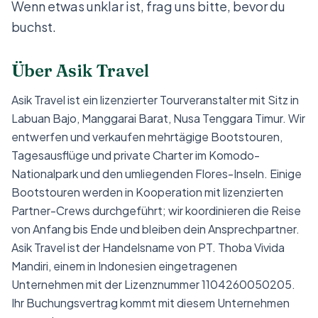
Wenn etwas unklar ist, frag uns bitte, bevor du
buchst.
Über Asik Travel
Asik Travel ist ein lizenzierter Tourveranstalter mit Sitz in
Labuan Bajo, Manggarai Barat, Nusa Tenggara Timur. Wir
entwerfen und verkaufen mehrtägige Bootstouren,
Tagesausflüge und private Charter im Komodo-
Nationalpark und den umliegenden Flores-Inseln. Einige
Bootstouren werden in Kooperation mit lizenzierten
Partner-Crews durchgeführt; wir koordinieren die Reise
von Anfang bis Ende und bleiben dein Ansprechpartner.
Asik Travel ist der Handelsname von PT. Thoba Vivida
Mandiri, einem in Indonesien eingetragenen
Unternehmen mit der Lizenznummer 1104260050205.
Ihr Buchungsvertrag kommt mit diesem Unternehmen