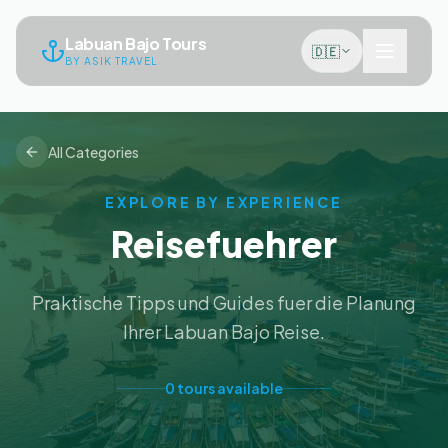
Labuan Bajo Tours
🇩🇪
BY ASIK TRAVEL
All Categories
EXPLORE BY EXPERIENCE
Reisefuehrer
Praktische Tipps und Guides fuer die Planung
Ihrer Labuan Bajo Reise.
0
tours
available