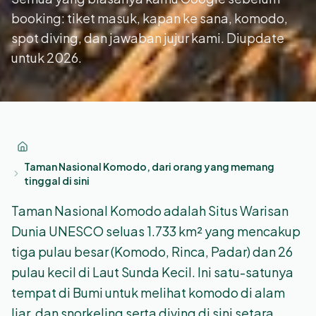
booking: tiket masuk, kapan ke sana, komodo,
spot diving, dan jawaban jujur kami. Diupdate
untuk 2026.
Taman Nasional Komodo, dari orang yang memang
tinggal di sini
Taman Nasional Komodo adalah Situs Warisan
Dunia UNESCO seluas 1.733 km² yang mencakup
tiga pulau besar (Komodo, Rinca, Padar) dan 26
pulau kecil di Laut Sunda Kecil. Ini satu-satunya
tempat di Bumi untuk melihat komodo di alam
liar, dan snorkeling serta diving di sini setara