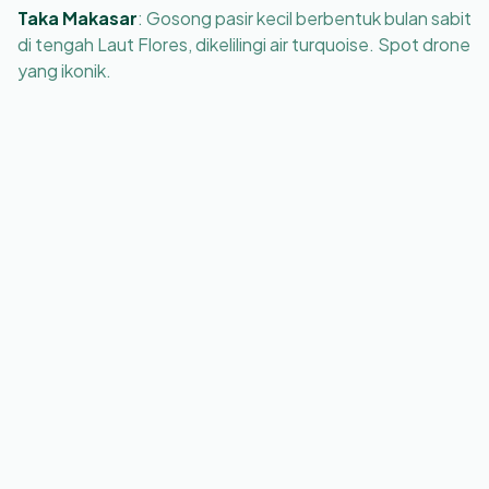
Taka Makasar
:
Gosong pasir kecil berbentuk bulan sabit
di tengah Laut Flores, dikelilingi air turquoise. Spot drone
yang ikonik.
Pulau Kalong
:
Ribuan kalong raksasa terbang melintasi
langit senja menuju Flores. Aneh dan indah, biasanya jadi
sunset stop di Hari ke-2 trip liveaboard.
Komodo
Komodo (Varanus komodoensis) adalah kadal hidup
terbesar di dunia: sampai 3 meter dan 70 kg. Populasi liar
sekitar 3.000 ekor, sebagian besar terbagi antara Pulau
Komodo dan Rinca. Mereka karnivora dengan air liur
berbisa, tapi serangan ke manusia sangat jarang. Ranger
membawa tongkat bercabang dan mengajak kamu jalan
dalam kelompok.