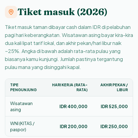
Tiket masuk (2026)
Tiket masuk taman dibayar cash dalam IDR di pelabuhan
pagi hari keberangkatan. Wisatawan asing bayar kira-kira
dua kali lipat tarif lokal, dan akhir pekan/hari libur naik
~25%. Angka di bawah adalah rata-rata pulau yang
biasanya kamu kunjungi. Jumlah pastinya tergantung
pulau mana yang disinggahi kapal.
TIPE
HARI KERJA (RATA-
AKHIR PEKAN /
PENGUNJUNG
RATA)
LIBUR
Wisatawan
IDR 400,000
IDR 525,000
asing
WNI (KITAS /
IDR 200,000
IDR 250,000
paspor)