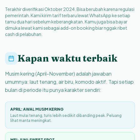
Terakhir diverifikasi Oktober 2024. Bisa berubah karena regulasi
pemerintah. Kami kirim tarif terbaru lewat WhatsApp ke setiap
tamu dua hari sebelum keberangkatan. Kamu juga bisa bayar
dimuka lewat kami sebagai add-on booking biar nggak ribet
cash di pelabuhan.
Kapan waktu terbaik
Musim kering (April-November) adalah jawaban
umumnya: laut tenang, air biru, komodo aktif. Tapi setiap
bulan di periode itu punya karakter sendiri:
APRIL: AWAL MUSIM KERING
Laut mulai tenang, turis lebih sedikit dibanding peak. Peluang
lihat manta meningkat.
MEI-JUNI: SWEET SPOT